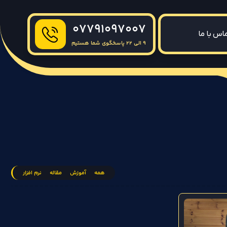
07791097007
اس با ما
9 الی 22 پاسخگوی شما هستیم
همه
آموزش
مقاله
نرم افزار