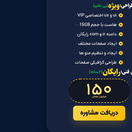
ویژه
راحی:
(بی نظیر)
ui و ux اختصاصی VIP
هاست با حجم 15GB
دامنه ir و com رایگان
ایجاد صفحات مختلف
ایجاد و تنظیم منو ها
طراحی گرافیکی صفحات
رایگان
 فنی:
(۲ ساله)
۱۵۰
میلیون تومان
دریافت مشاوره