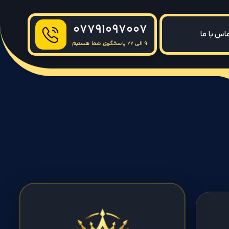
07791097007
اس با ما
9 الی 22 پاسخگوی شما هستیم