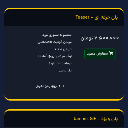
پلن حرفه ای - Teaser
سناریو یا استوری بورد
7,500,000 تومان
موشن گرافیک (اختصاصی)
طراحی صحنه
سفارش دهید
لوگو موشن (پروژه آماده)
دوبله (استاندارد)
یک بازبینی
10 روزه
زمان تحویل
پلن ویژه - banner.GIF