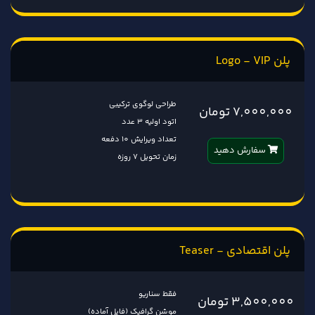
پلن Logo - VIP
طراحی لوگوی ترکیبی
7,000,000 تومان
اتود اولیه 3 عدد
تعداد ویرایش 10 دفعه
سفارش دهید
زمان تحویل 7 روزه
پلن اقتصادی - Teaser
فقط سناریو
3,500,000 تومان
موشن گرافیک (فایل آماده)