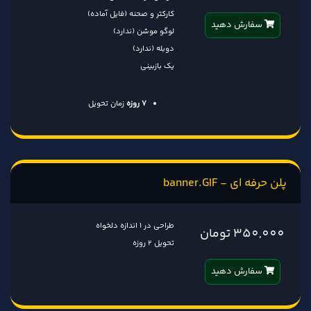
کارکتر و صحنه (فایل آماده)
سفارش دهید
لوگو موشن (ندارد)
دوبله (ندارد)
یک بازبینی
7 روزه
زمان تحویل
پلن حرفه ای - banner.GIF
طراحی در 1 اندازه دلخواه
350,000 تومان
تحویل 2 روزه
سفارش دهید