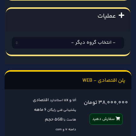
عملیات
پلن اقتصادی - WEB
ui و ux
اقتصادی
استاندارد
38,000,000 تومان
6 ماهه
پشتیبانی فنی رایگان
سفارش دهید
5GB حجم
هاست با
دامنه ir و com