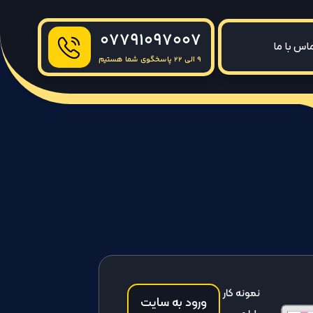
07791097007
اس با ما
9 الی 22 پاسخگوی شما هستیم
نمونه کار
ورود به سایت